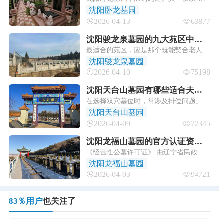
特点？
龙环抱”之绝佳形胜著称，更在千亩龙脉
沈阳卧龙墓园
福地之上，依山就势，科学规划出 “归、
2026-04-13
63877
故、安、息、宁、静、眠、寝、乐”​ 九大
主题园区。
沈阳骏龙泉墓园的九大苑区中哪
最适合的苑区，应是那个既能契合老人毕
个最适合老年人？
生信仰与喜好，又能让子女尽孝时感到心
沈阳骏龙泉墓园
安与值得的所在。沈阳骏龙泉墓园九大苑
2026-04-10
75198
区提供的多元选择，正为此份深沉的情
感，提供了妥帖的安放之地。
沈阳天台山墓园有哪些适合夫妻
在选择双穴墓位时，常涉及排位问题。沈
合葬的墓位？
阳本地传统遵循 “男左女右”​ ，但需注
沈阳天台山墓园
意，判定左右的正确视角是背对墓碑、与
2026-04-09
72345
逝者同向（面朝明堂），左侧为男性，右
侧为女性 。
沈阳龙福山墓园的官方认证资质
《经营性公墓许可证》​ 由辽宁省民政厅
是什么？
审批颁发，是墓园合法经营的基础凭证，
沈阳龙福山墓园
需在园区显著位置公示。
2026-04-03
94721
83％用户
也关注了