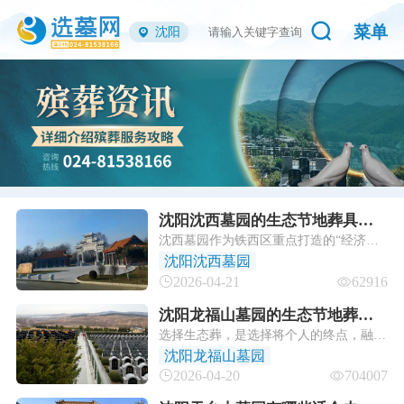
菜单
沈阳
沈阳沈西墓园的生态节地葬具体
沈西墓园作为铁西区重点打造的“经济适
有哪些政府补贴？
用墓”项目，其生态节地葬价格本身已比
沈阳沈西墓园
市场同类型墓位低35%（约2000-3000
2026-04-21
62916
元），叠加政府补贴后，实际成本进一步
降低，真正实现“惠民+环保”的双重价
沈阳龙福山墓园的生态节地葬具
值。
选择生态葬，是选择将个人的终点，融入
体有哪些形式？能否举例说明？
国家“绿水青山”的宏大叙事；是选择用最
沈阳龙福山墓园
轻盈的方式，为子孙后代留下更丰盈的土
2026-04-20
704007
地与更澄澈的蓝天。