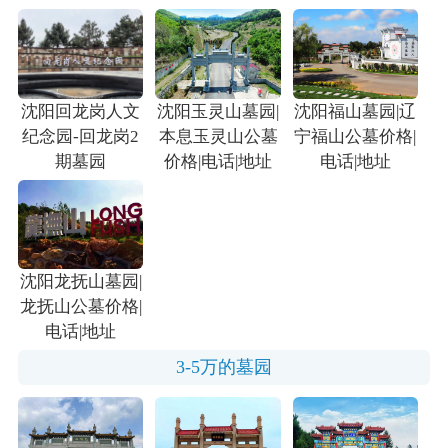
沈阳回龙岗人文
沈阳玉灵山墓园|
沈阳福山墓园|辽
纪念园-回龙岗2
本息玉灵山公墓
宁福山公墓价格|
期墓园
价格|电话|地址
电话|地址
沈阳龙抚山墓园|
龙抚山公墓价格|
电话|地址
3-5万的墓园