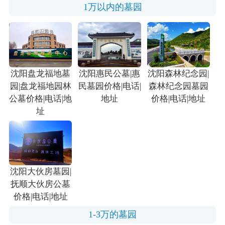
1万以内的墓园
沈阳盘龙福地墓
沈阳惠民公墓|惠
沈阳森林纪念园|
园|盘龙福地园林
民墓园价格|电话|
森林纪念园墓园
公墓价格|电话|地
地址
价格|电话|地址
址
沈阳大伙房墓园|
抚顺大伙房公墓
价格|电话|地址
1-3万的墓园