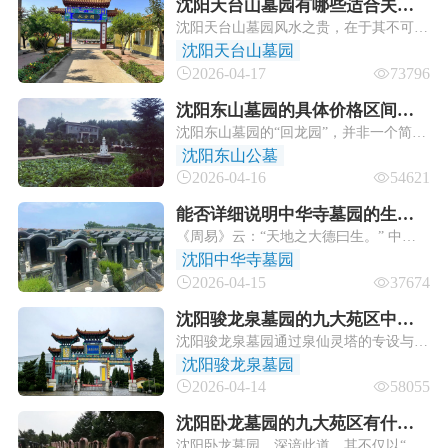
沈阳天台山墓园有哪些适合夫妻
沈阳天台山墓园风水之贵，在于其不可复
合葬的墓位？
制的天然格局。墓园坐北朝南，背倚长白
沈阳天台山墓园
山余脉，山势如“太师椅”稳稳环抱，是为
2026-04-17
73796
玄武靠山。其核心妙处在于与沈阳故宫同
处一条子午龙脉，此乃帝王之向，主根基
沈阳东山墓园的具体价格区间是
稳固、家族昌隆。
沈阳东山墓园的“回龙园”，并非一个简单
怎样的呢？
的名称。它是这处“嫩龙真水”福地中，龙
沈阳东山公墓
脉灵气最为凝聚、情感最为丰沛的所在。
2026-04-16
54621
它超越了基础的“藏风聚气”，达到了“情
意交融”的更高境界。
能否详细说明中华寺墓园的生态
《周易》云：“天地之大德曰生。”​ 中华
葬具体有哪些形式和价格差异？
寺墓园的生态葬，正是对这种“生生之德”
沈阳中华寺墓园
的最高礼赞。它用最谦卑的方式——深埋
2026-04-15
37674
于土、化身为树、滋养繁花——完成了生
命最后也是最美的奉献。
沈阳骏龙泉墓园的九大苑区中，
沈阳骏龙泉墓园通过泉仙灵塔的专设与整
哪些适合安葬有特殊宗教信仰的
体多元文化的融合，为不同宗教信仰的人
沈阳骏龙泉墓园
人士？
士提供了安息之所。建议有特定信仰需求
2026-04-14
58055
的家庭，在实地考察时与园区充分沟通，
以便找到最契合心灵寄托的那方净土。
沈阳卧龙墓园的九大苑区有什么
沈阳卧龙墓园，深谙此道。其不仅以“二