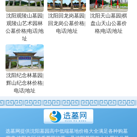
沈阳观陵山墓园|
沈阳回龙岗墓园|
沈阳天山墓园|棋
观陵山艺术园林
回龙岗公墓价格|
盘山天山公墓价
公墓价格|电话|地
电话|地址
格|电话|地址
址
沈阳纪念林墓园|
辉山纪念林价格|
电话|地址
选墓网提供沈阳墓园高中低端墓地价格大全满足各种购墓