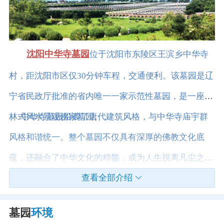
沈阳中华寺墓园
位于沈阳市东陵区王滨乡中华寺
村，距沈阳市区仅30分钟车程，交通便利。该墓园是辽
宁省民政厅批准的省内唯一一家示范性墓园，是一座园
林式风水景观佛家墓园。
中华寺墓园沿袭了唐代建筑风格，与中华寺庙宇群
风格和谐统一。整个墓园不仅具有深厚的佛教文化底
蕴，还融合了中华文化的精髓，成为人生脱离凡尘之后
查看全部介绍
的理想安息之地。此外，墓园的设计遵循简约而不失庄
重的原则，每个墓穴占地不超过1平方米，外观朴素而
墓园
环境
庄重。