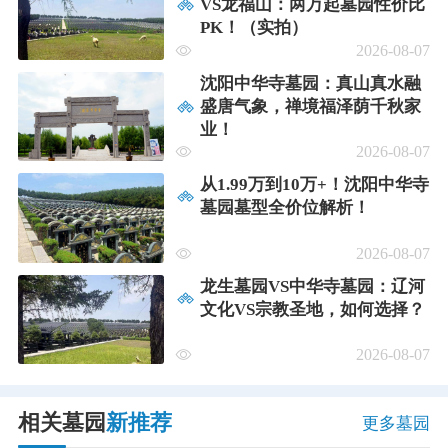
VS龙福山：两万起墓园性价比
PK！（实拍）
2026-08-07
沈阳中华寺墓园：真山真水融
盛唐气象，禅境福泽荫千秋家
业！
2026-08-07
从1.99万到10万+！沈阳中华寺
墓园墓型全价位解析！
2026-08-07
龙生墓园VS中华寺墓园：辽河
文化VS宗教圣地，如何选择？
2026-08-07
相关墓园
新推荐
更多墓园