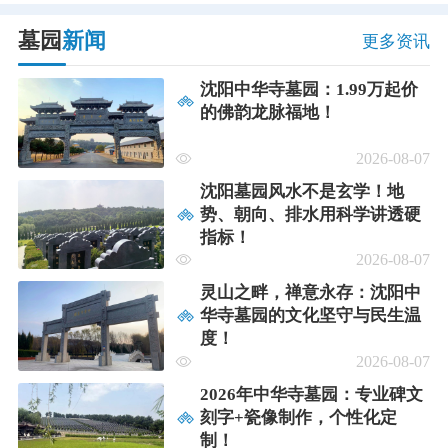
墓园
新闻
更多资讯
沈阳中华寺墓园：1.99万起价
的佛韵龙脉福地！
2026-08-07
沈阳墓园风水不是玄学！地
势、朝向、排水用科学讲透硬
指标！
2026-08-07
灵山之畔，禅意永存：沈阳中
华寺墓园的文化坚守与民生温
度！
2026-08-07
2026年中华寺墓园：专业碑文
刻字+瓷像制作，个性化定
制！