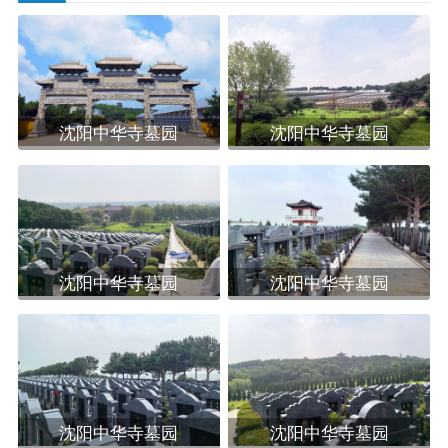
中华寺墓园紧邻国家AAAA级中华寺风景区，游客可
以在此感受佛教文化的熏陶，也可以在自然景观中静心
散步，享受一份宁静与安宁。墓园的布置和设计均符合
沈阳中华寺墓园
沈阳中华寺墓园
“三才学理”，即有天气、地气和人道气，营造出一个内
气萌生、外气流通的环境。
沈阳中华寺墓园不仅是一个安葬先人的场所，更是
一个承载着厚重历史与文化的神圣之地，适合家属前来
沈阳中华寺墓园
沈阳中华寺墓园
缅怀先人，感受中华文化的博大精深。
沈阳中华寺墓园
沈阳中华寺墓园