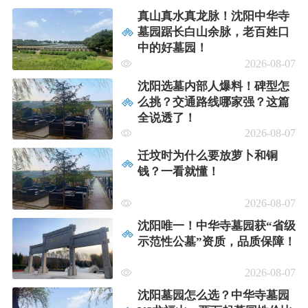
真山真水真龙脉！沈阳中华寺
墓园踞长白山余脉，老百姓口
中的好墓园！
2026-08-07
沈阳选墓内部人爆料！碑型怎
么挑？交通路线哪家强？这篇
全说透了！​​
2026-08-07
迁坟时为什么要放萝卜和铜
钱？一看就懂！
2026-08-07
沈阳唯一！中华寺墓园获“省级
示范性公墓”资质，品质保障！
2026-08-07
沈阳墓园怎么选？中华寺墓园