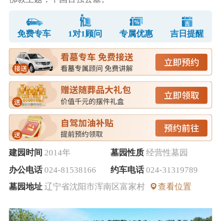
免费专车
1对1顾问
专属优惠
吉日提醒
建园时间
2014年
墓园性质
经营性墓园
办公电话
024-81538166
约车电话
024-31319789
墓园地址
辽宁省沈阳市浑南区富家村
查看位置