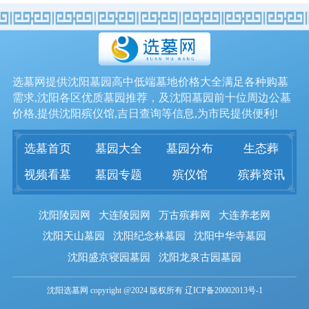
选墓网提供沈阳墓园高中低端墓地价格大全满足各种购墓
需求,沈阳各区优质墓园推荐，及沈阳墓园前十位周边公墓
价格,提供沈阳殡仪馆,吉日查询等信息,为市民提供便利!
选墓首页
墓园大全
墓园分布
生态葬
视频看墓
墓园专题
殡仪馆
殡葬资讯
沈阳陵园网
大连陵园网
万古殡葬网
大连养老网
沈阳天山墓园
沈阳纪念林墓园
沈阳中华寺墓园
沈阳盛京寝园墓园
沈阳龙泉古园墓园
沈阳选墓网 copyright @2024 版权所有 辽ICP备20002013号-1