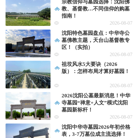
宗教信仰与墓园选择：沈阳佛
教、基督教…不同信仰的购墓
指南！
2026-08-07
沈阳特色墓园盘点：中华寺公
墓佛教主题，天台山基督教专
区！（实拍）
2026-08-07
祖坟风水5大要诀（2026
版）：怎样布局才算好墓园！
2026-08-07
2026沈阳公墓最新消息！中华
寺墓园“禅意+人文”模式沈阳
墓园新标杆！
2026-08-07
沈阳中华寺墓园2026年初价格
表，3-7万墓位成主流选择！