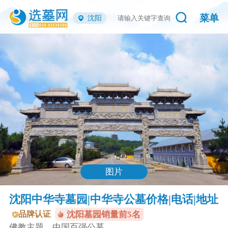
菜单
沈阳
图片
沈阳中华寺墓园|中华寺公墓价格|电话|地址
品牌认证
沈阳墓园销量前5名
佛教主题，中国百强公墓。