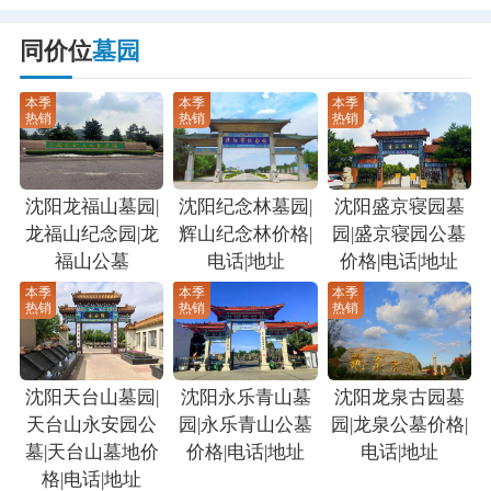
同价位
墓园
本季
本季
本季
热销
热销
热销
沈阳龙福山墓园|
沈阳纪念林墓园|
沈阳盛京寝园墓
龙福山纪念园|龙
辉山纪念林价格|
园|盛京寝园公墓
福山公墓
电话|地址
价格|电话|地址
本季
本季
本季
热销
热销
热销
沈阳天台山墓园|
沈阳永乐青山墓
沈阳龙泉古园墓
天台山永安园公
园|永乐青山公墓
园|龙泉公墓价格|
墓|天台山墓地价
价格|电话|地址
电话|地址
格|电话|地址