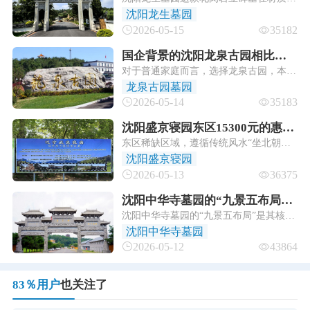
的花岗岩材质耐用吗？
择和工艺处理上充分考虑了沈阳的气候特
沈阳龙生墓园
点，耐用性可满足数十年使用需求，是兼
2026-05-15
35182
具性价比与品质的选择。
国企背景的沈阳龙泉古园相比民
对于普通家庭而言，选择龙泉古园，本质
营墓园有什么特别优势？
上是选择一份“不会消失的承诺”——无论
龙泉古园墓园
是墓位的长期产权保障，还是园区未来的
2026-05-14
35183
维护升级，国企背景都意味着更可靠的托
底。
沈阳盛京寝园东区15300元的惠民
东区稀缺区域，遵循传统风水“坐北朝南”
墓具体包含哪些服务？
格局，背靠天柱山余脉，与清福陵同脉相
沈阳盛京寝园
连，明堂开阔、光照充足。
2026-05-13
36375
沈阳中华寺墓园的“九景五布局”
沈阳中华寺墓园的“九景五布局”是其核心
有哪些具体景点？
设计理念，将唐代建筑美学、佛教禅意与
沈阳中华寺墓园
自然山水完美融合，打造出一步一景、移
2026-05-12
43864
步易境的园林式墓园
83％用户
也关注了