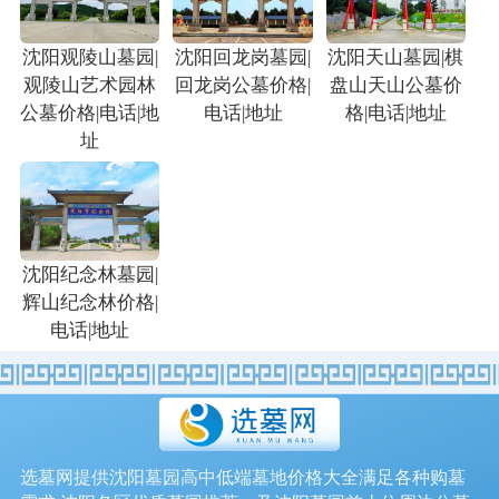
沈阳观陵山墓园|
沈阳回龙岗墓园|
沈阳天山墓园|棋
观陵山艺术园林
回龙岗公墓价格|
盘山天山公墓价
公墓价格|电话|地
电话|地址
格|电话|地址
址
沈阳纪念林墓园|
辉山纪念林价格|
电话|地址
选墓网提供沈阳墓园高中低端墓地价格大全满足各种购墓