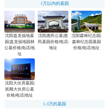
1万以内的墓园
沈阳盘龙福地墓
沈阳惠民公墓|惠
沈阳森林纪念园|
园|盘龙福地园林
民墓园价格|电话|
森林纪念园墓园
公墓价格|电话|地
地址
价格|电话|地址
址
沈阳大伙房墓园|
抚顺大伙房公墓
价格|电话|地址
1-3万的墓园