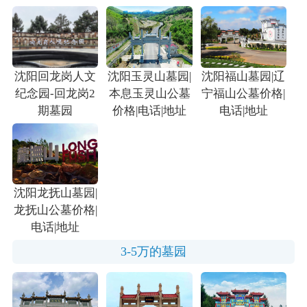
沈阳回龙岗人文
沈阳玉灵山墓园|
沈阳福山墓园|辽
纪念园-回龙岗2
本息玉灵山公墓
宁福山公墓价格|
期墓园
价格|电话|地址
电话|地址
沈阳龙抚山墓园|
龙抚山公墓价格|
电话|地址
3-5万的墓园