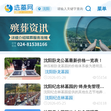
菜单
沈阳
沈阳卧龙公墓最新价格一览表！
神压根卧龙墓园的价格体系极为透明且梯
次合理。目前园区既有28800元起的实用
沈阳卧龙墓园
双人位，也有满足个性化需求的中高端艺
2026-05-26
55154
术碑。
沈阳纪念林墓园的‘终身免管理
沈阳纪念林墓园提供的其他生态节地葬式
费’政策具体适用于哪些葬式？
（如传统树葬、草坪葬、花坛葬等）以及
沈阳纪念林墓园
传统立碑葬式，通常不享受“终身免管理
2026-05-25
43118
费”政策。