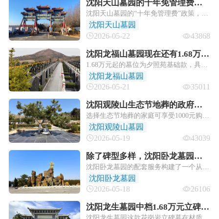
沈阳天山墓园的十年免管理费是
沈阳天山墓园的“十年免管理费”政策，是
所有墓位都有吗？
其“国有公墓、诚信惠民”理念的核心体现
沈阳天山墓园
之一。该政策主要针对其中端品质立碑
2026-05-22
43868
（爆款）产品（价格区间通常在3.8万元
至7.8万元），承诺客户在购墓后的十年
沈阳龙福山墓园现在还有1.68万起
内无需再支付墓地管理费。
1.68万元起的墓位为夕照苑基础款，具体
的墓位吗？
价格可能因位置、朝向略有浮动，建议通
沈阳龙福山墓园
过园区免费看墓专车实地考察，或者拨打
2026-05-21
35011
龙福山墓园电话：024-81538166，确认实
时库存及优惠政策。
沈阳观陵山生态节地葬的政府补
选择生态节地葬的家庭可享受1000元购墓
贴具体能领多少？
费用减免​，该补贴直接抵扣墓位价格，无
沈阳观陵山墓园
需单独申领后返还。例如，观陵山生态普
2026-05-19
43039
惠型树葬/花坛葬基础价5800元，减免后
实际支付4800元起。
除了碑型多样，沈阳卧龙墓园还
沈阳卧龙墓园的配套服务构建了一个从
有哪些配套服务？
“身前咨询”到“身后关怀”的完整闭环，不
沈阳卧龙墓园
仅解决了实际的交通、仪式问题，更通过
2026-05-18
26106
长期的维护和人性化的代祭扫等服务，给
予了家属持续的情感支持与安心保障。
沈阳龙生墓园中档1.68万元立碑墓
沈阳龙生墓园这款花岗岩立碑墓在材质选