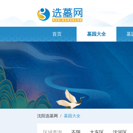
首页
墓园大全
墓
沈阳选墓网 /
墓园大全
区域查询
不限
大东区
沈河区