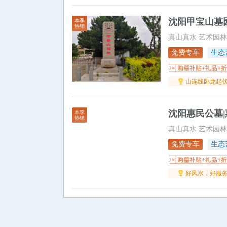
沈阳甲宝山墓园
本季
热销
真山真水 艺术园林
免费专车
生态
山连线卧龙起
沈阳惠民公墓|
本季
热销
真山真水 艺术园林
免费专车
生态
好风水，好服