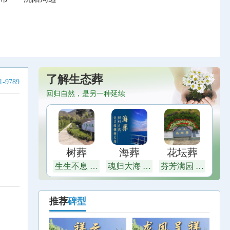
了解生态葬
-9789
回归自然，是另一种延续
树葬
海葬
花坛葬
生生不息 茂
魂归大海 恩
芬芳满园 富
盛繁荣
泽四方
贵绵长
推荐
碑型