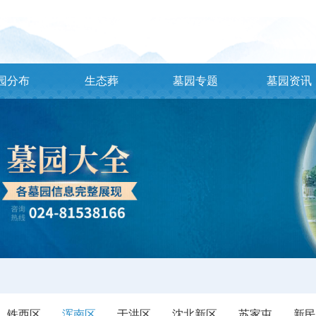
园分布
生态葬
墓园专题
墓园资讯
铁西区
浑南区
于洪区
沈北新区
苏家屯
新民