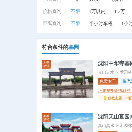
价格查询
不限
1万以内
1-3万
距离查询
不限
半小时车程
1小
符合条件的
墓园
沈阳中华寺墓园
本季
热销
真山真水 艺术园林
免费专车
生态
佛教主题，中
沈阳天山墓园|
本季
热销
真山真水 艺术园林