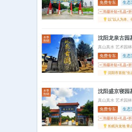
免费专车
生态
以"以人为本、
沈阳龙泉古园墓
本季
热销
真山真水 艺术园林
免费专车
生态
沈阳市首批“生
沈阳盛京寝园墓
本季
热销
真山真水 艺术园林
免费专车
生态
长眠兴龙地 青