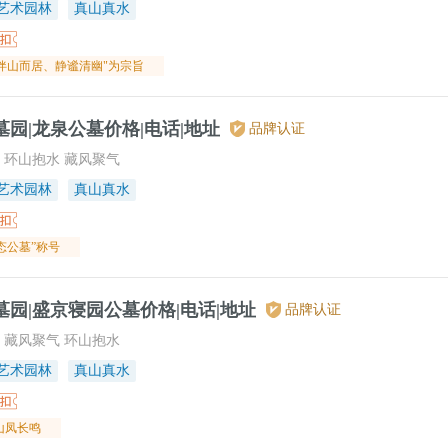
艺术园林
真山真水
伴山而居、静谧清幽"为宗旨
园|龙泉公墓价格|电话|地址
品牌认证
 环山抱水 藏风聚气
艺术园林
真山真水
态公墓”称号
园|盛京寝园公墓价格|电话|地址
品牌认证
 藏风聚气 环山抱水
艺术园林
真山真水
山凤长鸣