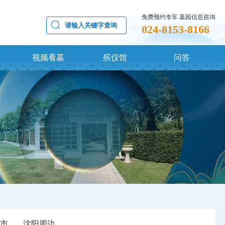
免费预约专车 墓园信息咨询
024-8153-8166
视频看墓
殡仪馆
问答
市
沈阳周边