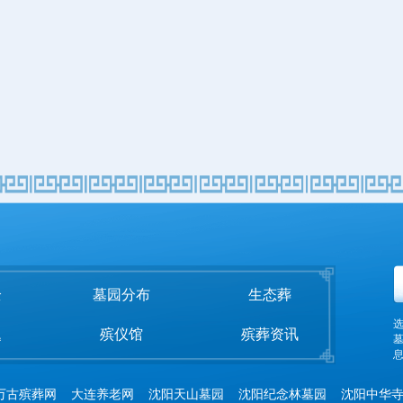
全
墓园分布
生态葬
题
殡仪馆
殡葬资讯
息
万古殡葬网
大连养老网
沈阳天山墓园
沈阳纪念林墓园
沈阳中华