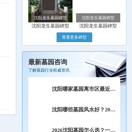
沈阳龙生墓园碑型
沈阳龙生墓园碑型
沈阳龙生墓园碑型
沈阳龙生墓园碑型
查看更多碑型
最新墓园咨询
了解墓园行业权威资讯
沈阳哪家墓园离市区最近？
祭祀不想跑远的家庭，这4
家可以优先考虑！
沈阳哪些墓园风水好？2026
堪舆师亲测藏风聚气宝地实
拍!
2026沈阳墓园怎么选？一篇