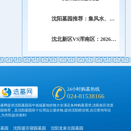
看懂资质、价格、风水的完
整选墓流程！
沈阳墓园推荐：集风水、性
价比、便利于一体的理想选
择！
沈北新区VS浑南区：2026年
沈阳两大墓园聚集地，怎么
选？
24小时购墓热线
024-81538166
选墓网提供沈阳墓园高中低端墓地价格大全满足各种购墓需求,沈阳各区优质
墓园推荐，及沈阳墓园前十位周边公墓价格,提供沈阳殡仪馆,吉日查询等信
,为市民提供便利!
寺墓园
沈阳盛京寝园墓园
沈阳龙泉古园墓园