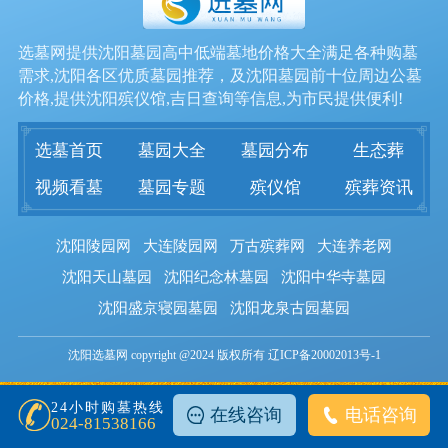
选墓网提供沈阳墓园高中低端墓地价格大全满足各种购墓
需求,沈阳各区优质墓园推荐，及沈阳墓园前十位周边公墓
价格,提供沈阳殡仪馆,吉日查询等信息,为市民提供便利!
选墓首页
墓园大全
墓园分布
生态葬
视频看墓
墓园专题
殡仪馆
殡葬资讯
沈阳陵园网
大连陵园网
万古殡葬网
大连养老网
沈阳天山墓园
沈阳纪念林墓园
沈阳中华寺墓园
沈阳盛京寝园墓园
沈阳龙泉古园墓园
沈阳选墓网 copyright @2024 版权所有 辽ICP备20002013号-1
24小时购墓热线
在线咨询
电话咨询
024-81538166