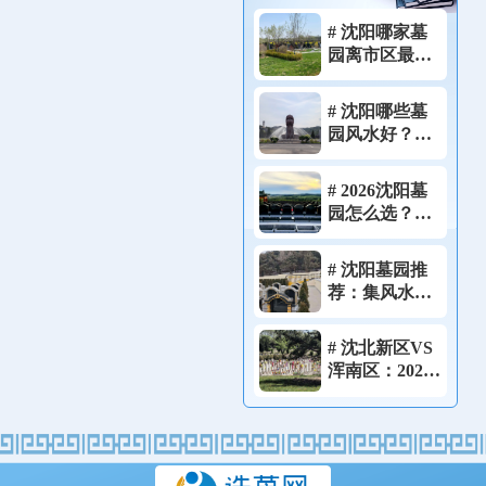
# 沈阳哪家墓
园离市区最
近？祭祀不想
跑远的家庭，
# 沈阳哪些墓
这4家可以优先
园风水好？
考虑！
2026堪舆师亲
测藏风聚气宝
# 2026沈阳墓
地实拍!
园怎么选？一
篇看懂资质、
价格、风水的
# 沈阳墓园推
完整选墓流
荐：集风水、
程！
性价比、便利
于一体的理想
# 沈北新区VS
选择！
浑南区：2026
年沈阳两大墓
园聚集地，怎
么选？