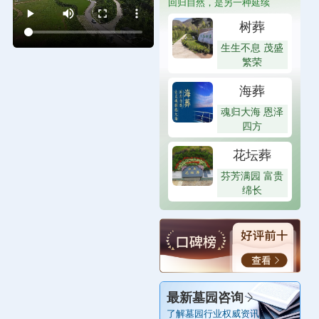
回归自然，是另一种延续
树葬
生生不息 茂盛
繁荣
海葬
魂归大海 恩泽
四方
花坛葬
芬芳满园 富贵
绵长
最新墓园咨询
了解墓园行业权威资讯