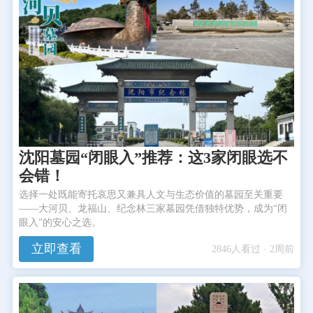
沈阳墓园“闭眼入”推荐：这3家闭眼选不
会错！
选择一处既能寄托哀思又兼具人文与生态价值的墓园至关重要
——大河贝、龙福山、纪念林三家墓园凭借独特优势，成为“闭
眼入”的安心之选。
立即查看
2846人看过 · 2周前