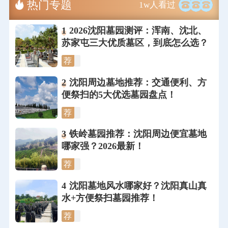
热门专题
1w人看过
1
2026沈阳墓园测评：浑南、沈北、
苏家屯三大优质墓区，到底怎么选？
荐
2
沈阳周边墓地推荐：交通便利、方
便祭扫的5大优选墓园盘点！
荐
3
铁岭墓园推荐：沈阳周边便宜墓地
哪家强？2026最新！
荐
4
沈阳墓地风水哪家好？沈阳真山真
水+方便祭扫墓园推荐！
荐