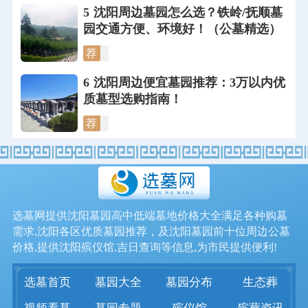
5
沈阳周边墓园怎么选？铁岭/抚顺墓
园交通方便、环境好！（公墓精选）
荐
6
沈阳周边便宜墓园推荐：3万以内优
质墓型选购指南！
荐
选墓网提供沈阳墓园高中低端墓地价格大全满足各种购墓
需求,沈阳各区优质墓园推荐，及沈阳墓园前十位周边公墓
价格,提供沈阳殡仪馆,吉日查询等信息,为市民提供便利!
选墓首页
墓园大全
墓园分布
生态葬