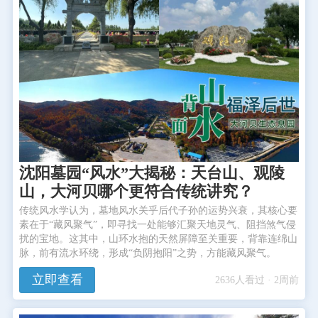
沈阳墓园“风水”大揭秘：天台山、观陵
山，大河贝哪个更符合传统讲究？
传统风水学认为，墓地风水关乎后代子孙的运势兴衰，其核心要
素在于“藏风聚气”，即寻找一处能够汇聚天地灵气、阻挡煞气侵
扰的宝地。这其中，山环水抱的天然屏障至关重要，背靠连绵山
脉，前有流水环绕，形成“负阴抱阳”之势，方能藏风聚气。
立即查看
2636人看过 · 2周前