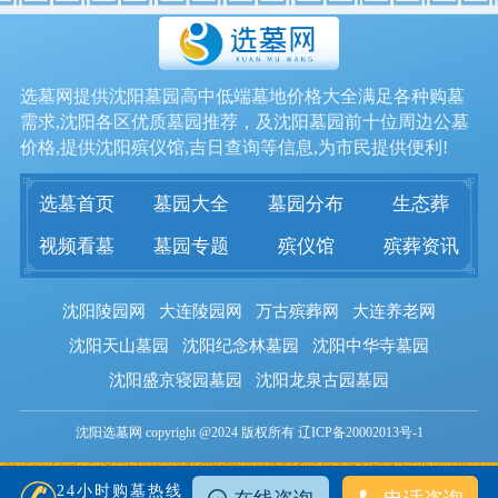
选墓网提供沈阳墓园高中低端墓地价格大全满足各种购墓
需求,沈阳各区优质墓园推荐，及沈阳墓园前十位周边公墓
价格,提供沈阳殡仪馆,吉日查询等信息,为市民提供便利!
选墓首页
墓园大全
墓园分布
生态葬
视频看墓
墓园专题
殡仪馆
殡葬资讯
沈阳陵园网
大连陵园网
万古殡葬网
大连养老网
沈阳天山墓园
沈阳纪念林墓园
沈阳中华寺墓园
沈阳盛京寝园墓园
沈阳龙泉古园墓园
沈阳选墓网 copyright @2024 版权所有 辽ICP备20002013号-1
24小时购墓热线