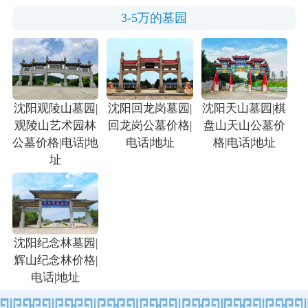
3-5万的墓园
沈阳观陵山墓园|
沈阳回龙岗墓园|
沈阳天山墓园|棋
观陵山艺术园林
回龙岗公墓价格|
盘山天山公墓价
公墓价格|电话|地
电话|地址
格|电话|地址
址
沈阳纪念林墓园|
辉山纪念林价格|
电话|地址