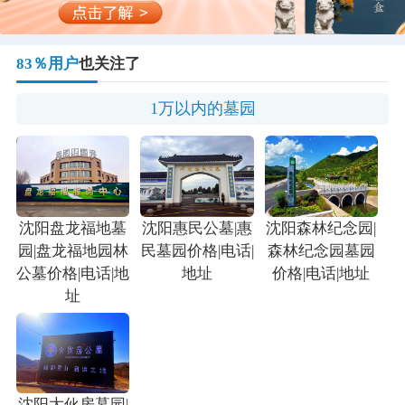
83％用户
也关注了
1万以内的墓园
沈阳盘龙福地墓
沈阳惠民公墓|惠
沈阳森林纪念园|
园|盘龙福地园林
民墓园价格|电话|
森林纪念园墓园
公墓价格|电话|地
地址
价格|电话|地址
址
沈阳大伙房墓园|