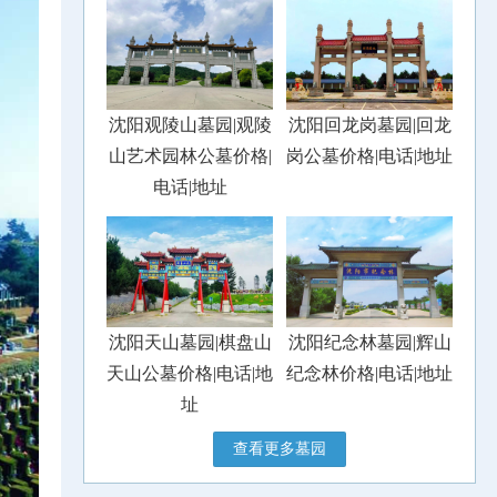
沈阳观陵山墓园|观陵
沈阳回龙岗墓园|回龙
山艺术园林公墓价格|
岗公墓价格|电话|地址
电话|地址
沈阳天山墓园|棋盘山
沈阳纪念林墓园|辉山
天山公墓价格|电话|地
纪念林价格|电话|地址
址
查看更多墓园