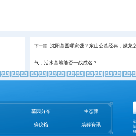
沈阳墓园哪家强？东山公墓经典，嫩龙
下一篇
气，活水墓地能否一战成名？
全
墓园分布
生态葬
题
殡仪馆
殡葬资讯
息