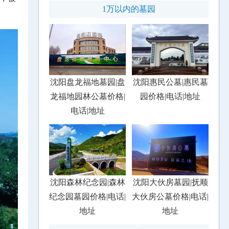
1万以内的墓园
沈阳盘龙福地墓园|盘
沈阳惠民公墓|惠民墓
龙福地园林公墓价格|
园价格|电话|地址
电话|地址
沈阳森林纪念园|森林
沈阳大伙房墓园|抚顺
纪念园墓园价格|电话|
大伙房公墓价格|电话|
地址
地址