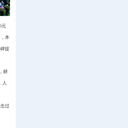
0元
势，本
墓碑提
，耕
，人
念过