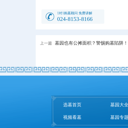
1对1购墓顾问 免费讲解
024-8153-8166
墓园也有公摊面积？警惕购墓陷阱！
上一篇
选墓首页
墓园大
视频看墓
墓园专