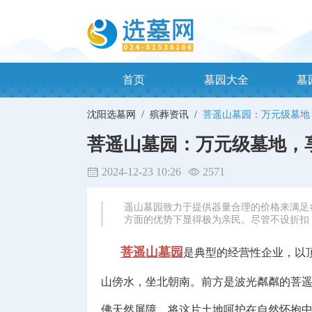
首页
墓园大全
墓
沈阳选墓网 /
殡葬资讯 /
菩遥山墓园：万元级墓地
菩遥山墓园：万元级墓地，
2024-12-23 10:26
2571
遥山墓园致力于提供器量合理的价格来满足各
方面的优势下显得极为亲民。尽管不设折扣
菩遥山墓园
是典型的经营性企业，以
山傍水，坐北朝南。前方是波光粼粼的菩遥
佛天然屏障，将这片土地呵护在自然怀抱中