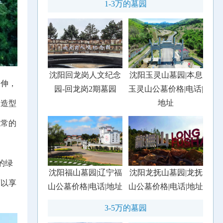
1-3万的墓园
沈阳回龙岗人文纪念
沈阳玉灵山墓园|本息
伸，
园-回龙岗2期墓园
玉灵山公墓价格|电话|
地址
同造型
无常的
的绿
沈阳福山墓园|辽宁福
沈阳龙抚山墓园|龙抚
可以享
山公墓价格|电话|地址
山公墓价格|电话|地址
3-5万的墓园