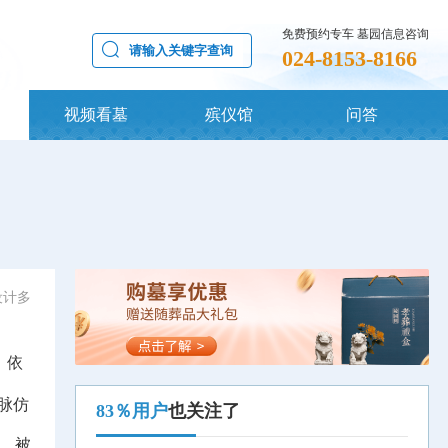
免费预约专车 墓园信息咨询
024-8153-8166
视频看墓
殡仪馆
问答
设计多
，依
脉仿
83％用户
也关注了
，被