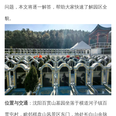
问题，本文将逐一解答，帮助大家快速了解园区全
貌。
位置与交通
：沈阳百贯山墓园坐落于横道河子镇百
贯屯村，毗邻棋盘山风景区东门，地处长白山余脉