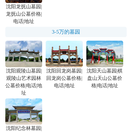
沈阳龙抚山墓园|
龙抚山公墓价格|
电话|地址
3-5万的墓园
沈阳观陵山墓园|
沈阳回龙岗墓园|
沈阳天山墓园|棋
观陵山艺术园林
回龙岗公墓价格|
盘山天山公墓价
公墓价格|电话|地
电话|地址
格|电话|地址
址
沈阳纪念林墓园|