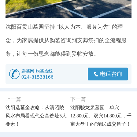
沈阳百贯山墓园坚持 "以人为本、服务为先" 的理
念，为家属提供从购墓咨询到安葬祭扫的全流程服
务，让每一份思念都能得到妥帖安放。
选墓网 购墓热线
电话咨询
024-81538166
上一篇
下一篇
沈阳选墓全攻略：从清昭陵
沈阳骏龙泉墓园：单穴
风水布局看现代公墓选址5大
12,800元、双穴14,800元，千
要素！
亩大盘里的"亲民成交钩子！