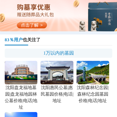
83％用户
也关注了
1万以内的墓园
沈阳盘龙福地墓
沈阳惠民公墓|惠
沈阳森林纪念园|
园|盘龙福地园林
民墓园价格|电话|
森林纪念园墓园
公墓价格|电话|地
地址
价格|电话|地址
址