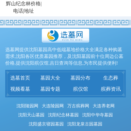
辉山纪念林价格|
电话|地址
选墓网提供沈阳墓园高中低端墓地价格大全满足各种购墓
需求,沈阳各区优质墓园推荐，及沈阳墓园前十位周边公墓
价格,提供沈阳殡仪馆,吉日查询等信息,为市民提供便利!
选墓首页
墓园大全
墓园分布
生态葬
视频看墓
墓园专题
殡仪馆
殡葬资讯
沈阳陵园网
大连陵园网
万古殡葬网
大连养老网
沈阳天山墓园
沈阳纪念林墓园
沈阳中华寺墓园
沈阳盛京寝园墓园
沈阳龙泉古园墓园