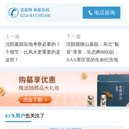
选墓网 购墓热线
电话咨询
024-81538166
上一篇
下一篇
沈阳墓园实地考察必看的 5
沈阳观陵山墓园：东北"魁
个细节：比风水更重要的是
首"美誉，生态葬8800起，
这些！
AAA景区里的生命纪念地
83％用户
也关注了