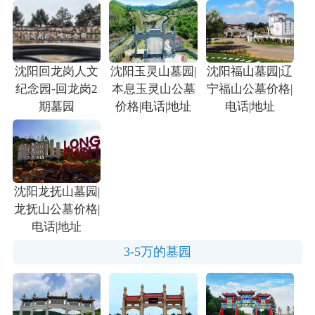
沈阳回龙岗人文
沈阳玉灵山墓园|
沈阳福山墓园|辽
纪念园-回龙岗2
本息玉灵山公墓
宁福山公墓价格|
期墓园
价格|电话|地址
电话|地址
沈阳龙抚山墓园|
龙抚山公墓价格|
电话|地址
3-5万的墓园