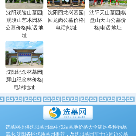
沈阳观陵山墓园|
沈阳回龙岗墓园|
沈阳天山墓园|棋
观陵山艺术园林
回龙岗公墓价格|
盘山天山公墓价
公墓价格|电话|地
电话|地址
格|电话|地址
址
沈阳纪念林墓园|
辉山纪念林价格|
电话|地址
选墓网提供沈阳墓园高中低端墓地价格大全满足各种购墓
需求,沈阳各区优质墓园推荐，及沈阳墓园前十位周边公墓