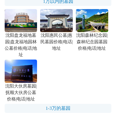
1万以内的墓园
沈阳盘龙福地墓
沈阳惠民公墓|惠
沈阳森林纪念园|
园|盘龙福地园林
民墓园价格|电话|
森林纪念园墓园
公墓价格|电话|地
地址
价格|电话|地址
址
沈阳大伙房墓园|
抚顺大伙房公墓
价格|电话|地址
1-3万的墓园