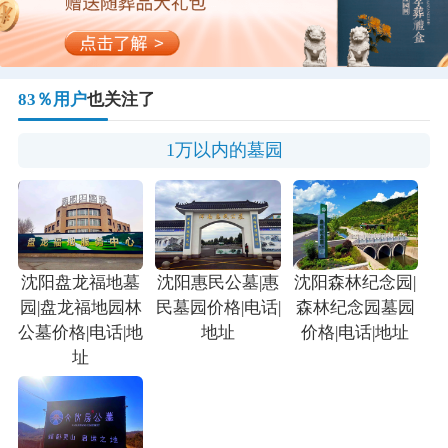
83％用户
也关注了
1万以内的墓园
沈阳盘龙福地墓
沈阳惠民公墓|惠
沈阳森林纪念园|
园|盘龙福地园林
民墓园价格|电话|
森林纪念园墓园
公墓价格|电话|地
地址
价格|电话|地址
址