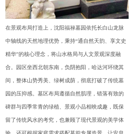
在景观布局打造上，沈阳福禄墓园依托长白山龙脉
中轴线的天然地理优势，秉持“通自然天韵、享文史
精华”的核心理念，将山水格局与人文景观深度融
合。园区坐西北朝东南，负阴抱阳，哈达河环绕其
间，整体山势秀美、绿树成荫，彻底打破了传统墓
园的压抑感。墓区布局遵循自然肌理，错落有致的
碑群与四季常青的绿植、景观小品相映成趣，既保
留了传统风水的考究，也兼顾了现代景观的美学体
验，还可根据家庭需求搭配墓前专属造景，让安息