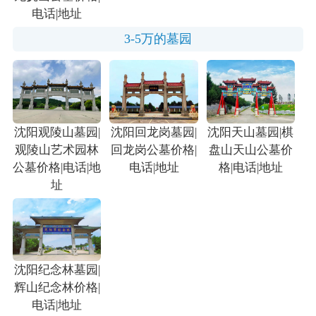
电话|地址
3-5万的墓园
沈阳观陵山墓园|
沈阳回龙岗墓园|
沈阳天山墓园|棋
观陵山艺术园林
回龙岗公墓价格|
盘山天山公墓价
公墓价格|电话|地
电话|地址
格|电话|地址
址
沈阳纪念林墓园|
辉山纪念林价格|
电话|地址