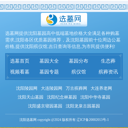
选墓网提供沈阳墓园高中低端墓地价格大全满足各种购墓
需求,沈阳各区优质墓园推荐，及沈阳墓园前十位周边公墓
价格,提供沈阳殡仪馆,吉日查询等信息,为市民提供便利!
选墓首页
墓园大全
墓园分布
生态葬
视频看墓
墓园专题
殡仪馆
殡葬资讯
沈阳陵园网
大连陵园网
万古殡葬网
大连养老网
沈阳天山墓园
沈阳纪念林墓园
沈阳中华寺墓园
沈阳盛京寝园墓园
沈阳龙泉古园墓园
沈阳选墓网 copyright @2024 版权所有 辽ICP备20002013号-1