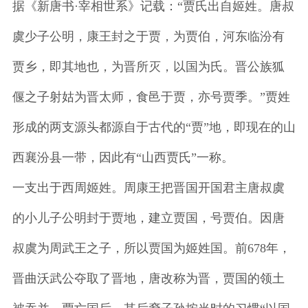
据《新唐书·宰相世系》记载：“贾氏出自姬姓。唐叔
虞少子公明，康王封之于贾，为贾伯，河东临汾有
贾乡，即其地也，为晋所灭，以国为氏。晋公族狐
偃之子射姑为晋太师，食邑于贾，亦号贾季。”贾姓
形成的两支源头都源自于古代的“贾”地，即现在的山
西襄汾县一带，因此有“山西贾氏”一称。
一支出于西周姬姓。周康王把晋国开国君主唐叔虞
的小儿子公明封于贾地，建立贾国，号贾伯。因唐
叔虞为周武王之子，所以贾国为姬姓国。前678年，
晋曲沃武公夺取了晋地，唐改称为晋，贾国的领土