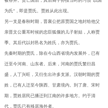
被吞并。贾亡国后，其后裔子孙按当时的习惯“以国
为氏”，即是贾氏。贾姓从此出现。
另一支是春秋时期，晋襄公把原贾国之地封给他父
亲晋文公重耳时候的忠臣狐偃的儿子射姑，人称贾
季。其后代以封邑名为姓氏，亦为贾氏。
先秦时期的贾氏，除在今山西省境内发展外，已有
迁至今河南、山东者。后来，河南的贾氏繁衍昌
盛，人丁兴旺，又衍生出许多支派。汉朝时期的贾
姓，已有人迁至今陕西、甘肃境内。到了唐、宋时
期，贾姓居民已播迁到江南的许多地方。约于清
代，贾氏已有移居海外者。