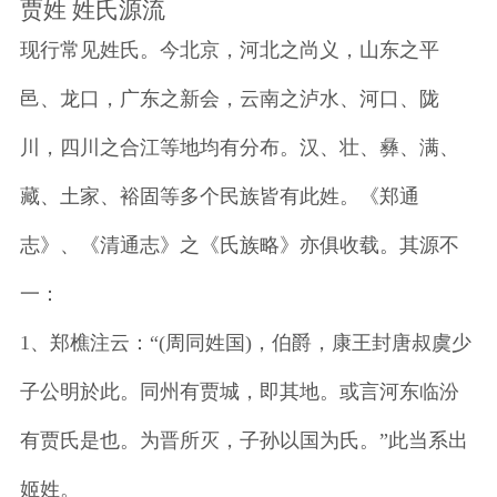
贾姓 姓氏源流
现行常见姓氏。今北京，河北之尚义，山东之平
邑、龙口，广东之新会，云南之泸水、河口、陇
川，四川之合江等地均有分布。汉、壮、彝、满、
藏、土家、裕固等多个民族皆有此姓。《郑通
志》、《清通志》之《氏族略》亦俱收载。其源不
一：
1、郑樵注云：“(周同姓国)，伯爵，康王封唐叔虞少
子公明於此。同州有贾城，即其地。或言河东临汾
有贾氏是也。为晋所灭，子孙以国为氏。”此当系出
姬姓。