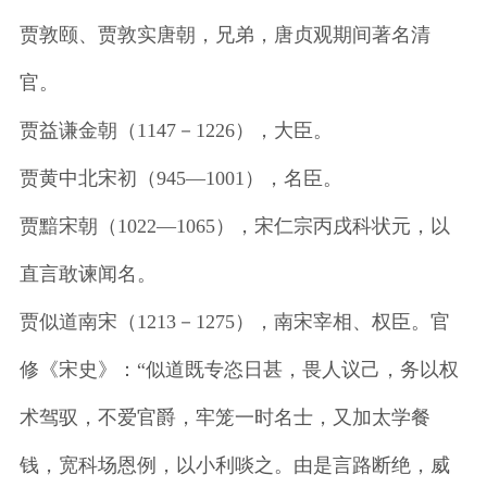
贾敦颐、贾敦实唐朝，兄弟，唐贞观期间著名清
官。
贾益谦金朝（1147－1226），大臣。
贾黄中北宋初（945—1001），名臣。
贾黯宋朝（1022—1065），宋仁宗丙戌科状元，以
直言敢谏闻名。
贾似道南宋（1213－1275），南宋宰相、权臣。官
修《宋史》：“似道既专恣日甚，畏人议己，务以权
术驾驭，不爱官爵，牢笼一时名士，又加太学餐
钱，宽科场恩例，以小利啖之。由是言路断绝，威