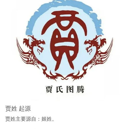
贾姓 起源
贾姓主要源自：姬姓。