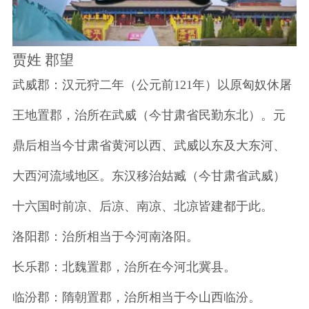
贾姓 郡望
武威郡：汉元狩二年（公元前121年）以原匈奴休屠
王地置郡，治所在武威（今甘肃省民勤东北）。元
鼎后相当今甘肃省黄河以西、武威以东及大东河、
大西河流域地区。东汉移治姑臧（今甘肃省武威）
十六国时前凉、后凉、南凉、北凉皆建都于此。
洛阳郡：治所相当于今河南洛阳。
长乐郡：北魏置郡，治所在今河北冀县。
临汾郡：隋朝置郡，治所相当于今山西临汾。