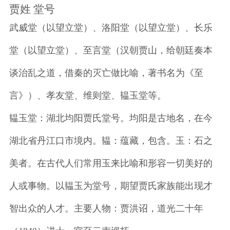
贾姓 堂号
武威堂（以望立堂）、洛阳堂（以望立堂）、长乐
堂（以望立堂）、至言堂（汉朝贾山，给朝廷奏本
谈治乱之道，借秦的灭亡做比喻，著书名为《至
言》）、孝友堂、维则堂、韫玉堂等。
韫玉堂：湖北均阳贾氏堂号。均阳是古地名，在今
湖北省丹江口市境内。韫：蕴藏，包含。玉：石之
美者。在古代人们常用玉来比喻和形容一切美好的
人或事物。以韫玉为堂号，期望贾氏家族能出现才
智出众的人才。主要人物：贾洪诏，道光二十年