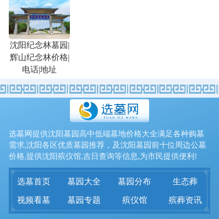
沈阳纪念林墓园|
辉山纪念林价格|
电话|地址
选墓网提供沈阳墓园高中低端墓地价格大全满足各种购墓
需求,沈阳各区优质墓园推荐，及沈阳墓园前十位周边公墓
价格,提供沈阳殡仪馆,吉日查询等信息,为市民提供便利!
选墓首页
墓园大全
墓园分布
生态葬
视频看墓
墓园专题
殡仪馆
殡葬资讯