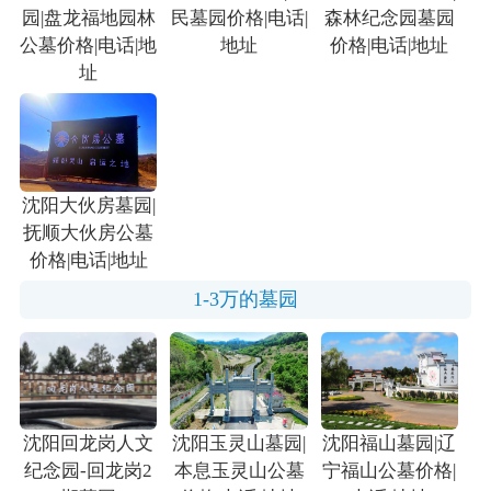
园|盘龙福地园林
民墓园价格|电话|
森林纪念园墓园
公墓价格|电话|地
地址
价格|电话|地址
址
沈阳大伙房墓园|
抚顺大伙房公墓
价格|电话|地址
1-3万的墓园
沈阳回龙岗人文
沈阳玉灵山墓园|
沈阳福山墓园|辽
纪念园-回龙岗2
本息玉灵山公墓
宁福山公墓价格|