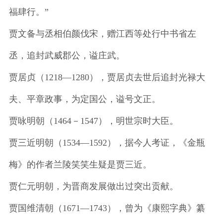
福肆行。”
贾文备与丞相伯颜伐宋，赠江西等处行中书省左
丞，追封武威郡公，谥庄武。
贾居贞（1218—1280），贾居贞去世后追封光禄大
夫、平章政事，为定国公，谥号文正。
贾咏明朝（1464－1547），明世宗时大臣。
贾三近明朝（1534―1592），据今人考证，《金瓶
梅》的作者兰陵笑笑生疑是贾三近。
贾仁元明朝，为晋商发展做出过突出贡献。
贾国维清朝（1671—1743），曾为《康熙字典》纂