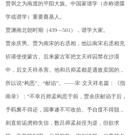
贾弼之为南渡的平阳大族。中国家谱学（亦称谱牒
学或谱学）重要奠基人。
贾渊南北朝时期（439—501），谱学大家。
贾余庆男。贾为南宋的右丞相，他以南宋右丞相充
祈请使使蒙古。后来蒙古军把文天祥囚禁在沙漠
中，后文天祥杀害。他和吕师孟都是通敌卖国的，
所以说“构恶”、“献谄”。——宋·文天祥名篇：《指
南录》：“不幸吕师孟构恶于前，贾余庆献谄于后，
予羁縻不得还，国事遂不可收拾。予自度不得脱，
则直前诟虏帅失信，数吕师孟叔侄为逆，但欲求