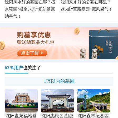
沈阳风水好的墓园在哪？盛
沈阳风水好的公墓在哪里？
京寝园“盛京八景”复刻版藏
这5处“宝藏墓园”藏风聚气！
纳皇气！
83％用户
也关注了
1万以内的墓园
沈阳盘龙福地墓
沈阳惠民公墓|惠
沈阳森林纪念园|