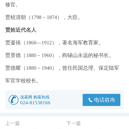
修官。
贾桢清朝（1798－1874），大臣。
贾姓近代名人
贾凝禧（1860—1912），著名海军教育家。
贾景德（1880－1960），阎锡山永远的秘书长。
贾德耀（1880－1940），曾任民国总理、保定陆军
军官学校校长。
选墓网 购墓热线
电话咨询
024-81538166
上一篇
下一篇