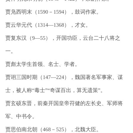
贾凫西明末（1590－1594），鼓词作家。
贾云华元代（1314—1368），才女。
贾复东汉（9—55），开国功臣，云台二十八将之
一。
贾彪太学生首领、名士、学者。
贾诩三国时期（147—224），魏国著名军事家、谋
士，被人称“毒士”“奇谋百出，算无遗策”。
贾玄硕东晋，前秦开国皇帝苻健的左长史、军师将
军、中书令。
贾思伯南北朝（468－525），北魏大臣。