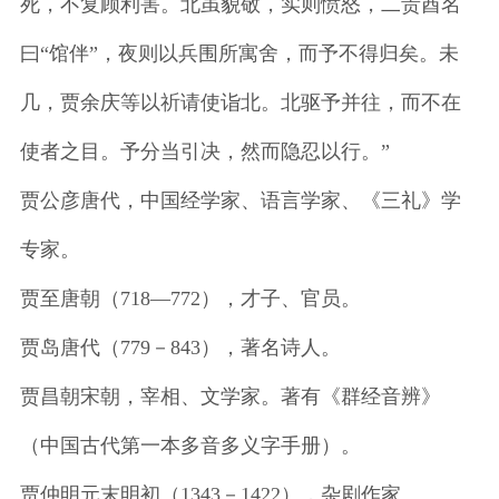
死，不复顾利害。北虽貌敬，实则愤怒，二贵酋名
曰“馆伴”，夜则以兵围所寓舍，而予不得归矣。未
几，贾余庆等以祈请使诣北。北驱予并往，而不在
使者之目。予分当引决，然而隐忍以行。”
贾公彦唐代，中国经学家、语言学家、《三礼》学
专家。
贾至唐朝（718—772），才子、官员。
贾岛唐代（779－843），著名诗人。
贾昌朝宋朝，宰相、文学家。著有《群经音辨》
（中国古代第一本多音多义字手册）。
贾仲明元末明初（1343－1422），杂剧作家。