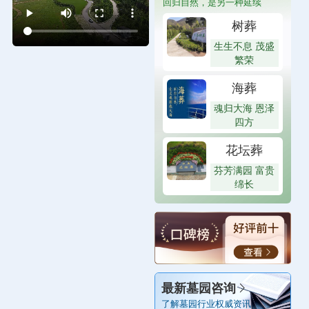
回归自然，是另一种延续
树葬
生生不息 茂盛
繁荣
海葬
魂归大海 恩泽
四方
花坛葬
芬芳满园 富贵
绵长
最新墓园咨询
了解墓园行业权威资讯