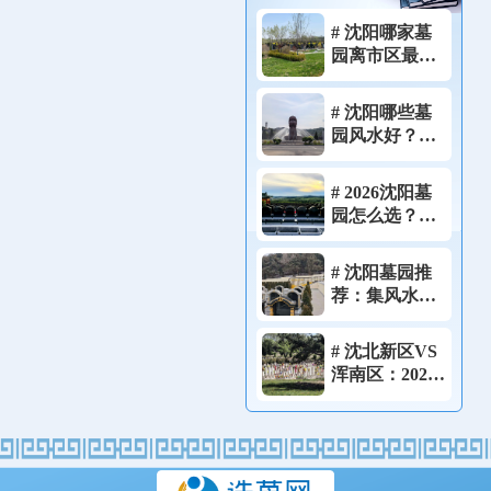
# 沈阳哪家墓
园离市区最
近？祭祀不想
跑远的家庭，
# 沈阳哪些墓
这4家可以优先
园风水好？
考虑！
2026堪舆师亲
测藏风聚气宝
# 2026沈阳墓
地实拍!
园怎么选？一
篇看懂资质、
价格、风水的
# 沈阳墓园推
完整选墓流
荐：集风水、
程！
性价比、便利
于一体的理想
# 沈北新区VS
选择！
浑南区：2026
年沈阳两大墓
园聚集地，怎
么选？