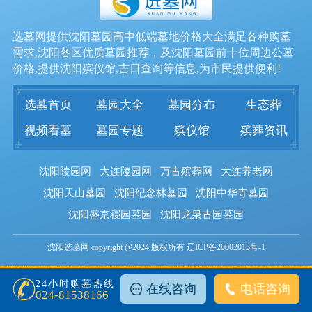
选墓网提供沈阳墓园高中低端墓地价格大全满足各种购墓
需求,沈阳各区优质墓园推荐，及沈阳墓园前十位周边公墓
价格,提供沈阳殡仪馆,吉日查询等信息,为市民提供便利!
选墓首页
墓园大全
墓园分布
生态葬
视频看墓
墓园专题
殡仪馆
殡葬资讯
沈阳陵园网
大连陵园网
万古殡葬网
大连养老网
沈阳天山墓园
沈阳纪念林墓园
沈阳中华寺墓园
沈阳盛京寝园墓园
沈阳龙泉古园墓园
沈阳选墓网 copyright @2024 版权所有 辽ICP备20002013号-1
24小时购墓热线
在线咨询
电话咨询
024-81538166