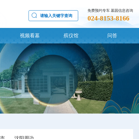
免费预约专车 墓园信息咨询
024-8153-8166
视频看墓
殡仪馆
问答
市
沈阳周边