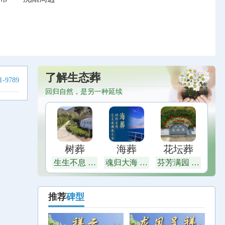
了解生态葬
-9789
回归自然，是另一种延续
树葬
海葬
花坛葬
生生不息 茂
魂归大海 恩
芬芳满园 富
盛繁荣
泽四方
贵绵长
推荐
碑型