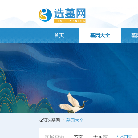
首页
墓园大全
墓
沈阳选墓网 /
墓园大全
区域查询
不限
大东区
沈河区