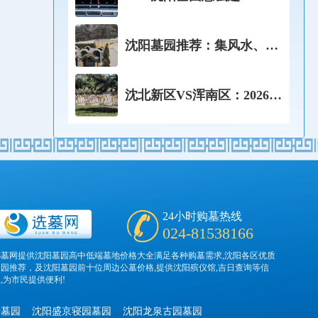
看懂资质、价格、风水的完
整选墓流程！
沈阳墓园推荐：集风水、性
价比、便利于一体的理想选
择！
沈北新区VS浑南区：2026年
沈阳两大墓园聚集地，怎么
选？
24小时购墓热线
024-81538166
选墓网提供沈阳墓园高中低端墓地价格大全满足各种购墓需求,沈阳各区优质
墓园推荐，及沈阳墓园前十位周边公墓价格,提供沈阳殡仪馆,吉日查询等信
,为市民提供便利!
寺墓园
沈阳盛京寝园墓园
沈阳龙泉古园墓园