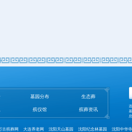
全
墓园分布
生态葬
题
殡仪馆
殡葬资讯
息
万古殡葬网
大连养老网
沈阳天山墓园
沈阳纪念林墓园
沈阳中华