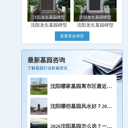
沈阳龙生墓园碑型
沈阳龙生墓园碑型
沈阳龙生墓园碑型
沈阳龙生墓园碑型
查看更多碑型
最新墓园咨询
了解墓园行业权威资讯
沈阳哪家墓园离市区最近？
祭祀不想跑远的家庭，这4
家可以优先考虑！
沈阳哪些墓园风水好？2026
堪舆师亲测藏风聚气宝地实
拍!
2026沈阳墓园怎么选？一篇