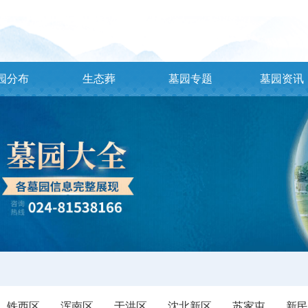
园分布
生态葬
墓园专题
墓园资讯
铁西区
浑南区
于洪区
沈北新区
苏家屯
新民