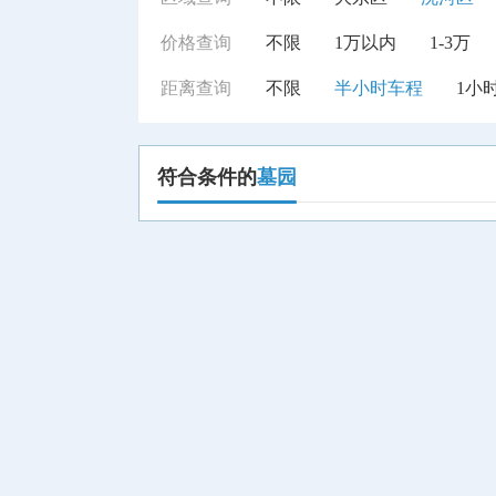
价格查询
不限
1万以内
1-3万
距离查询
不限
半小时车程
1小
符合条件的
墓园