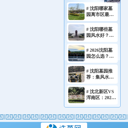
# 沈阳哪家墓
园离市区最
近？祭祀不想
跑远的家庭，
# 沈阳哪些墓
这4家可以优先
园风水好？
考虑！
2026堪舆师亲
测藏风聚气宝
# 2026沈阳墓
地实拍!
园怎么选？一
篇看懂资质、
价格、风水的
# 沈阳墓园推
完整选墓流
荐：集风水、
程！
性价比、便利
于一体的理想
# 沈北新区VS
选择！
浑南区：2026
年沈阳两大墓
园聚集地，怎
么选？