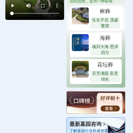
回归自然，是另一种延续
树葬
生生不息 茂盛
繁荣
海葬
魂归大海 恩泽
四方
花坛葬
芬芳满园 富贵
绵长
最新墓园咨询
了解墓园行业权威资讯