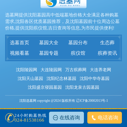
选墓网提供沈阳墓园高中低端墓地价格大全满足各种购墓
需求,沈阳各区优质墓园推荐，及沈阳墓园前十位周边公墓
价格,提供沈阳殡仪馆,吉日查询等信息,为市民提供便利!
选墓首页
墓园大全
墓园分布
生态葬
视频看墓
墓园专题
殡仪馆
殡葬资讯
沈阳陵园网
大连陵园网
万古殡葬网
大连养老网
沈阳天山墓园
沈阳纪念林墓园
沈阳中华寺墓园
沈阳盛京寝园墓园
沈阳龙泉古园墓园
沈阳选墓网 copyright @2024 版权所有 辽ICP备20002013号-1
24小时购墓热线
在线咨询
电话咨询
024-81538166